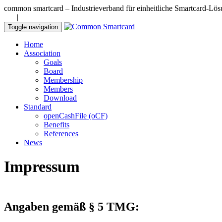
common smartcard – Industrieverband für einheitliche Smartcard-Lös
DE
|
EN
Toggle navigation
Home
Association
Goals
Board
Membership
Members
Download
Standard
openCashFile (oCF)
Benefits
References
News
Impressum
Angaben gemäß § 5 TMG: