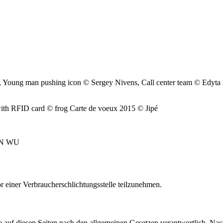
s, Young man pushing icon © Sergey Nivens, Call center team © Edyt
th RFID card © frog Carte de voeux 2015 © Jipé
LIN WU
vor einer Verbraucherschlichtungsstelle teilzunehmen.
 auf diesen Seiten nach den allgemeinen Gesetzen verantwortlich. Nac