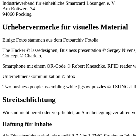
Industrieverband für einheitliche Smartcard-Lösungen e. V.
Am Rottwerk 34
94060 Pocking
Urhebervermerke für visuelles Material
Einige Fotos stammen aus dem Fotoarchiv Fotolia:
The Hacker © lassedesignen, Business presentation © Sergey Niven
Concept © Chariclo,
Smartphone mit einem QR-Code © Robert Kneschke, RFID reader wi
Unternehmenskommunikation © hfox
Two business people assembling white jigsaw puzzles © TSUNG-
Streitschlichtung
Wir sind nicht bereit oder verpflichtet, an Streitbeilegungsverfahren 
Haftung für Inhalte
Als Diensteanbieter sind wir gemäß § 7 Abs.1 TMG für eigene Inhalte