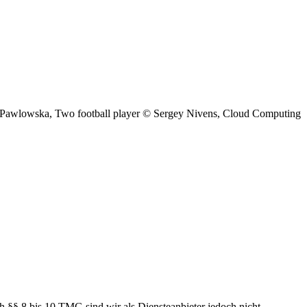
a Pawlowska, Two football player © Sergey Nivens, Cloud Computing
h §§ 8 bis 10 TMG sind wir als Diensteanbieter jedoch nicht