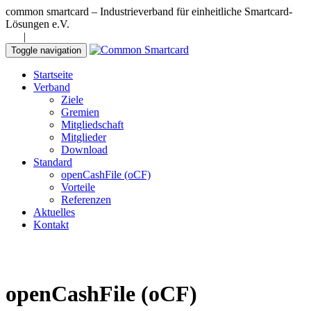
common smartcard – Industrieverband für einheitliche Smartcard-
Lösungen e.V.
DE
|
EN
Toggle navigation
Startseite
Verband
Ziele
Gremien
Mitgliedschaft
Mitglieder
Download
Standard
openCashFile (oCF)
Vorteile
Referenzen
Aktuelles
Kontakt
openCashFile (oCF)