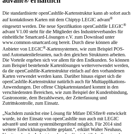
advant® erhältlich
Die standardisierte openCashfile-Kartenstruktur kann ab sofort auch
®
auf kontaktlosen Karten mit dem Chiptyp LEGIC advant
®
eingesetzt werden. Die neue Spezifikation openCashfile LEGIC
advant V1.00 steht für die Mitglieder des Industrieverbandes für
einheitliche Smartcard-Lösungen e.V. zum Download unter
www.common-smartcard.org bereit. Durch diese können alle
®
Anbieter von LEGIC
-Kartensystemen, wie zum Beispiel POS-
und Automatenlieferanten, nach den gleichen Strukturen arbeiten.
Die Vorteile ergeben sich vor allem für den Endkunden. So können
zum Beispiel bestehende Kartenlösungen weiterverwendet werden,
da die openCashfile-Kartenstruktur einfach auf den vorhandenen
Karten verwendet werden kann. Darüber hinaus eignet sich die
openCashfile-Kartenstruktur natürlich auch für Multiapplikations-
Anwendungen. Der offene Chipkartenstandard kommt in den
verschiedensten Bereichen, wie zum Beispiel der Kundenbindung,
Gastronomie, dem Bezahlwesen, der Zeiterfassung und
Zutrittskontrolle, zum Einsatz.
„Nachdem zunächst eine Lösung für Mifare DESfire® entwickelt
wurde, ist der Einsatz von openCashfile nun auch mit LEGIC
advant® und somit systemübergreifend möglich. Für 2014 sind
weitere Entwicklungsschritte geplant.“, erklärt Walter Neuhaus,