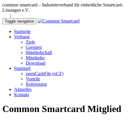
common smartcard – Industrieverband für einheitliche Smartcard-
Lösungen e.V.
DE
|
EN
Toggle navigation
Startseite
Verband
Ziele
Gremien
Mitgliedschaft
Mitglieder
Download
Standard
openCashFile (oCF)
Vorteile
Referenzen
Aktuelles
Kontakt
Common Smartcard Mitglied