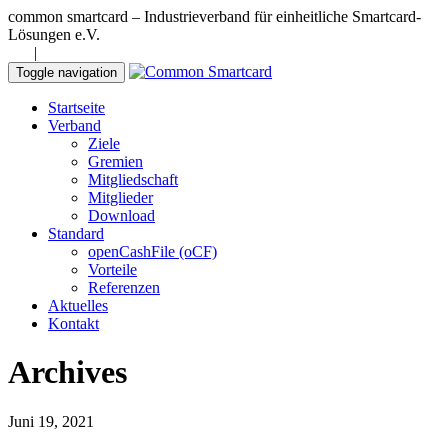
common smartcard – Industrieverband für einheitliche Smartcard-
Lösungen e.V.
DE
|
EN
Toggle navigation
Startseite
Verband
Ziele
Gremien
Mitgliedschaft
Mitglieder
Download
Standard
openCashFile (oCF)
Vorteile
Referenzen
Aktuelles
Kontakt
Archives
Juni 19, 2021